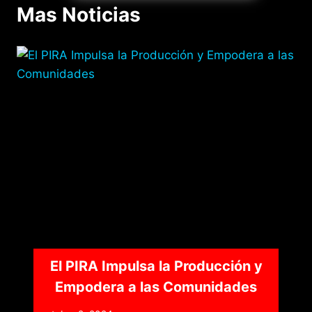
p
o
m
n
s
ar
Mas Noticias
p
o
g
tir
k
er
El PIRA Impulsa la Producción y
Empodera a las Comunidades