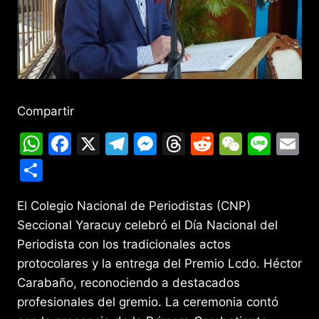
Compartir
W
F
X
T
M
T
R
W
Li
E
h
a
el
e
hr
e
e
n
m
C
at
c
e
s
e
d
C
e
ai
o
s
e
gr
s
a
di
h
l
El Colegio Nacional de Periodistas (CNP)
m
Seccional Yaracuy celebró el Día Nacional del
A
b
a
e
d
t
at
p
Periodista con los tradicionales actos
p
o
m
n
s
ar
protocolares y la entrega del Premio Lcdo. Héctor
p
o
g
tir
Carabaño, reconociendo a destacados
k
er
profesionales del gremio. La ceremonia contó