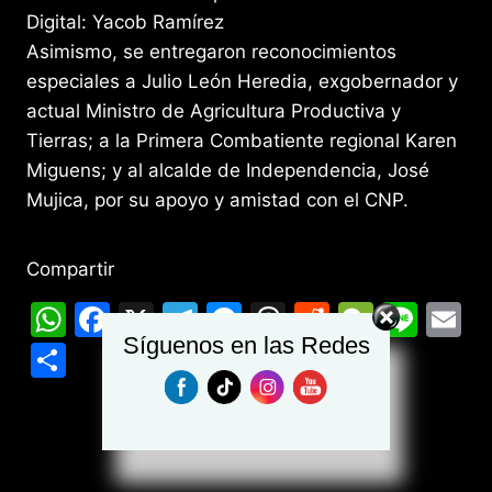
Digital: Yacob Ramírez
Asimismo, se entregaron reconocimientos
especiales a Julio León Heredia, exgobernador y
actual Ministro de Agricultura Productiva y
Tierras; a la Primera Combatiente regional Karen
Miguens; y al alcalde de Independencia, José
Mujica, por su apoyo y amistad con el CNP.
Compartir
W
F
X
T
M
T
R
W
Li
E
Síguenos en las Redes
h
a
el
e
hr
e
e
n
m
C
at
c
e
s
e
d
C
e
ai
o
s
e
gr
s
a
di
h
l
m
A
b
a
e
d
t
at
p