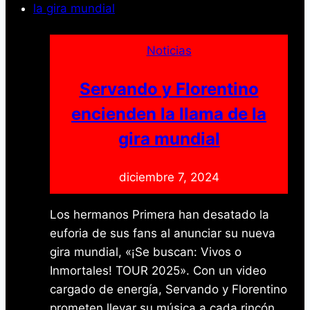
prótesis
dentales
y
Noticias
supera
las
Servando y Florentino
2.600
encienden la llama de la
en
gira mundial
Yaracuy
diciembre 7, 2024
Los hermanos Primera han desatado la
euforia de sus fans al anunciar su nueva
gira mundial, «¡Se buscan: Vivos o
Inmortales! TOUR 2025». Con un video
cargado de energía, Servando y Florentino
prometen llevar su música a cada rincón