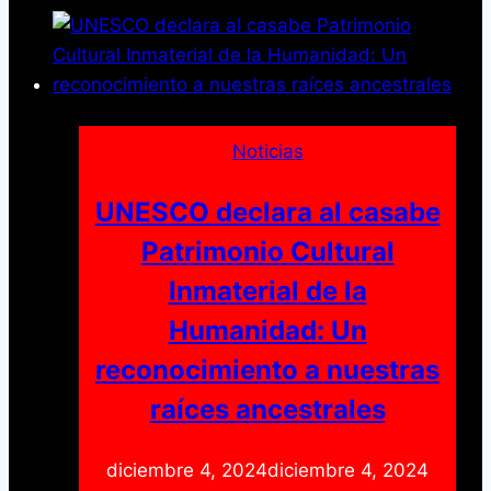
seguridad
ciudadana
con
la
formación
Noticias
de
las
UNESCO declara al casabe
Unidades
Patrimonio Cultural
Populares
Inmaterial de la
para
la
Humanidad: Un
Paz
reconocimiento a nuestras
(UPPAZ)
raíces ancestrales
diciembre 4, 2024
diciembre 4, 2024