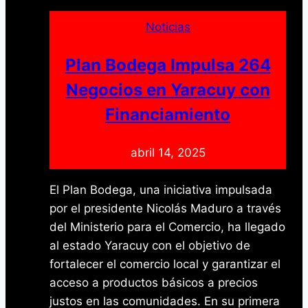
Cultural
Inmaterial
Noticias
de
la
Plan Bodega Impulsa 264
Humanidad:
Negocios en Yaracuy con
Un
Financiamiento
reconocimiento
a
abril 14, 2025
nuestras
raíces
El Plan Bodega, una iniciativa impulsada
ancestrales
por el presidente Nicolás Maduro a través
del Ministerio para el Comercio, ha llegado
al estado Yaracuy con el objetivo de
fortalecer el comercio local y garantizar el
acceso a productos básicos a precios
justos en las comunidades. En su primera