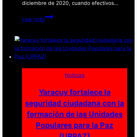
diciembre de 2020, cuando efectivos…
Caen
Leer más
tres
policías
por
tráfico
de
111
kilos
Noticias
de
marihuana
Yaracuy fortalece la
y
seguridad ciudadana con la
reciben
formación de las Unidades
condena
máxima
Populares para la Paz
(UPPAZ)