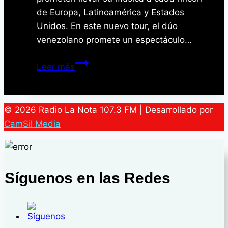
de Europa, Latinoamérica y Estados
Unidos. En este nuevo tour, el dúo
venezolano promete un espectáculo…
Servando
Leer más
y
Florentino
encienden
© 2026 Radio La Nota 107.3 FM | Desarrollado por
la
CamSil Media
llama
de
la
gira
Síguenos en las Redes
mundial