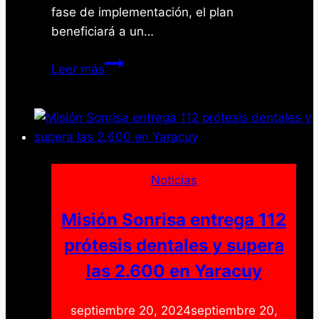
fase de implementación, el plan
beneficiará a un…
Plan
Leer más
Bodega
Impulsa
264
Negocios
en
Yaracuy
Noticias
con
Financiamiento
Misión Sonrisa entrega 112
prótesis dentales y supera
las 2.600 en Yaracuy
septiembre 20, 2024
septiembre 20,