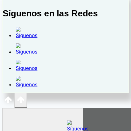
en
Ferias
Síguenos en las Redes
de
Mayo