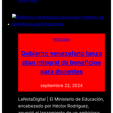
impulsa
la
producción
de
caraotas
con
Noticias
el
Plan
Gobierno venezolano lanza
Integral
plan integral de beneficios
de
para docentes
Renovación
Agrícola
septiembre 22, 2024
LaNotaDigital | El Ministerio de Educación,
encabezado por Héctor Rodríguez,
anunció el lanzamiento de un ambicioso