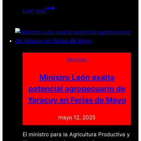
Yaracuy
Leer más
impulsa
formación
docente
con
enfoque
en
Noticias
lectura
y
Ministro León exalta
escritura
potencial agropecuario de
Yaracuy en Ferias de Mayo
mayo 12, 2025
El ministro para la Agricultura Productiva y