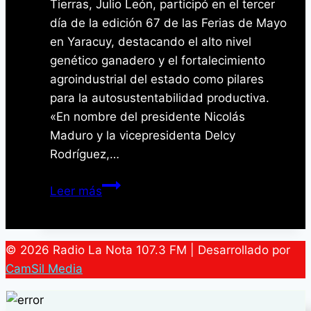
Tierras, Julio León, participó en el tercer
día de la edición 67 de las Ferias de Mayo
en Yaracuy, destacando el alto nivel
genético ganadero y el fortalecimiento
agroindustrial del estado como pilares
para la autosustentabilidad productiva.
«En nombre del presidente Nicolás
Maduro y la vicepresidenta Delcy
Rodríguez,…
Ministro
Leer más
León
exalta
potencial
© 2026 Radio La Nota 107.3 FM | Desarrollado por
agropecuario
CamSil Media
de
Yaracuy