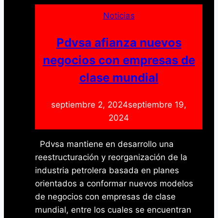
inmersión
en
Noticias
el
arte
Pdvsa afianza nuevos
urbano
negocios con empresas de
contemporáneo
clase mundial
septiembre 2, 2024
septiembre 19,
2024
Pdvsa mantiene en desarrollo una
reestructuración y reorganización de la
industria petrolera basada en planes
orientados a conformar nuevos modelos
de negocios con empresas de clase
mundial, entre los cuales se encuentran