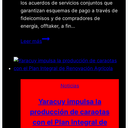
los acuerdos de servicios conjuntos que
garantizan esquemas de pago a través de
fideicomisos y de compradores de
energía, offtaker, a fin…
Pdvsa
Leer más
afianza
nuevos
negocios
con
empresas
de
Noticias
clase
mundial
Yaracuy impulsa la
producción de caraotas
con el Plan Integral de