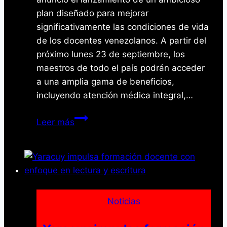
plan diseñado para mejorar
significativamente las condiciones de vida
de los docentes venezolanos. A partir del
próximo lunes 23 de septiembre, los
maestros de todo el país podrán acceder
a una amplia gama de beneficios,
incluyendo atención médica integral,…
Gobierno
Leer más
venezolano
lanza
plan
integral
de
beneficios
Noticias
para
docentes