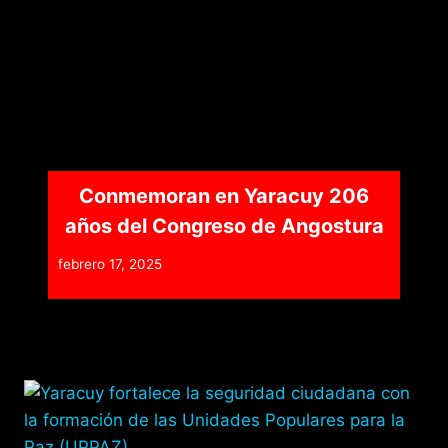
Conmemoran en Yaracuy 206
años del Congreso de Angostura
febrero 17, 2025