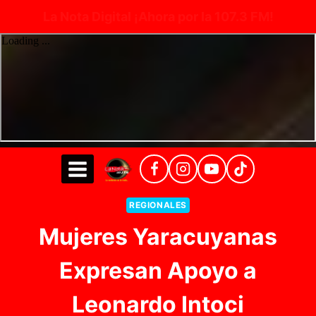
La Nota Digital ¡Ahora por la 107.3 FM!
Saltar
al
contenido
REGIONALES
Mujeres Yaracuyanas
Expresan Apoyo a
Leonardo Intoci