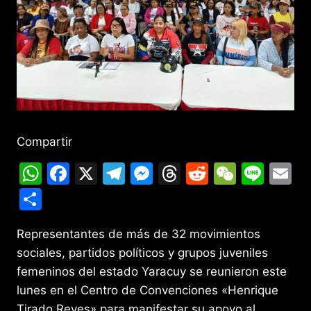
Compartir
W
F
X
T
M
T
R
W
Li
E
h
a
el
e
hr
e
e
n
m
C
at
c
e
s
e
d
C
e
ai
o
s
e
gr
s
a
di
h
l
Representantes de más de 32 movimientos
m
sociales, partidos políticos y grupos juveniles
A
b
a
e
d
t
at
p
femeninos del estado Yaracuy se reunieron este
p
o
m
n
s
ar
lunes en el Centro de Convenciones «Henrique
p
o
g
tir
Tirado Reyes» para manifestar su apoyo al