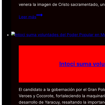
venera la imagen de Cristo sacramentado, un
Yaracuy
Leer más
inicia
con
fervor
el
recorrido
de
los
Intoci suma vol
7
Templos
en
Semana
El candidato a la gobernación por el Gran Pol
Santa
Veroes y Cocorote, fortaleciendo la maquinari
desarrollo de Yaracuy, resaltando la importan