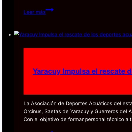
Intoci
Leer más
suma
voluntades
del
Poder
Popular
en
Monge,
Yaracuy Impulsa el rescate 
Veroes
y
Cocorote
La Asociación de Deportes Acuáticos del esta
Orcinus, Saetas de Yaracuy y Guerreros del Ag
Con el objetivo de formar personal técnico a
Yaracuy