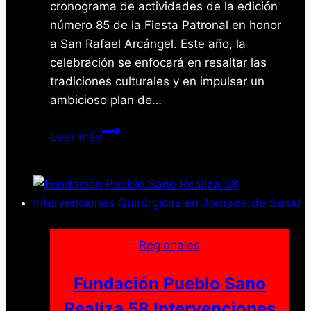
cronograma de actividades de la edición
número 85 de la Fiesta Patronal en honor
a San Rafael Arcángel. Este año, la
celebración se enfocará en resaltar las
tradiciones culturales y en impulsar un
ambicioso plan de…
Municipio
Leer más
Independencia
celebra
85
años
de
la
Regionales
Fiesta
Patronal
Fundación Pueblo Sano
en
Realiza 58 Intervenciones