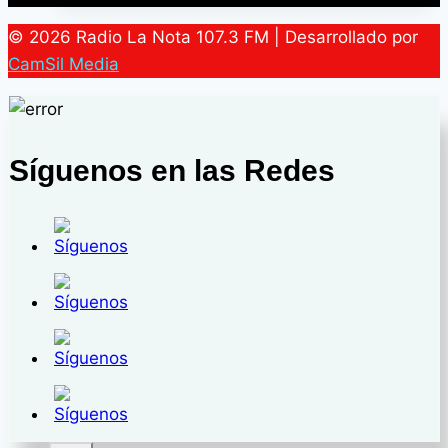
fervor
© 2026 Radio La Nota 107.3 FM | Desarrollado por
el
CamSil Media
recorrido
de
los
7
Síguenos en las Redes
Templos
en
Semana
Santa