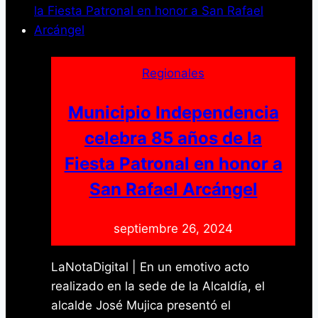
reconoce
la
labor
de
Regionales
sus
trabajadores
Municipio Independencia
en
celebra 85 años de la
sesión
Fiesta Patronal en honor a
especial
San Rafael Arcángel
septiembre 26, 2024
LaNotaDigital | En un emotivo acto
realizado en la sede de la Alcaldía, el
alcalde José Mujica presentó el