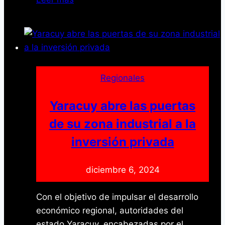
Pueblo
Sano
Realiza
58
Intervenciones
Quirúrgicas
Regionales
en
Jornada
Yaracuy abre las puertas
de
de su zona industrial a la
Salud
inversión privada
diciembre 6, 2024
Con el objetivo de impulsar el desarrollo
económico regional, autoridades del
estado Yaracuy, encabezadas por el