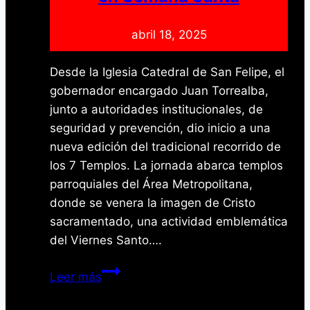
y
abril 18, 2025
Arístides
Bastidas
Desde la Iglesia Catedral de San Felipe, el
gobernador encargado Juan Torrealba,
junto a autoridades institucionales, de
seguridad y prevención, dio inicio a una
nueva edición del tradicional recorrido de
los 7 Templos. La jornada abarca templos
parroquiales del Área Metropolitana,
donde se venera la imagen de Cristo
sacramentado, una actividad emblemática
del Viernes Santo….
Yaracuy
Leer más
inicia
con