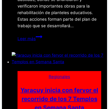
verificaron importantes obras para la
rehabilitación de planteles educativos.
Estas acciones forman parte del plan de
trabajo que se desarrollará…
Gobernador
Leer más
Encargado
y
Candidato
Leonardo
Intoci
Impulsan
Regionales
Obras
y
Yaracuy inicia con fervor el
Compromisos
recorrido de los 7 Templos
en
en Semana Santa
Cocorote