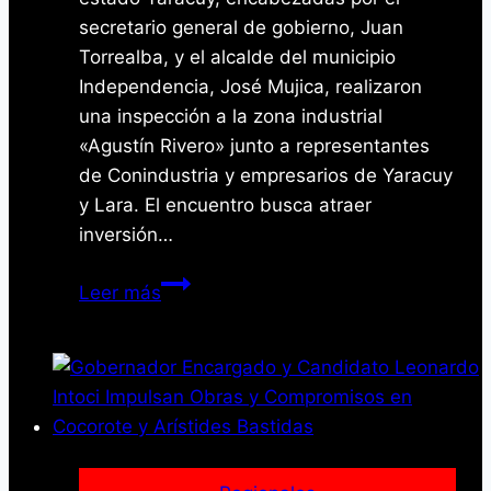
secretario general de gobierno, Juan
Torrealba, y el alcalde del municipio
Independencia, José Mujica, realizaron
una inspección a la zona industrial
«Agustín Rivero» junto a representantes
de Conindustria y empresarios de Yaracuy
y Lara. El encuentro busca atraer
inversión…
Yaracuy
Leer más
abre
las
puertas
de
su
zona
industrial