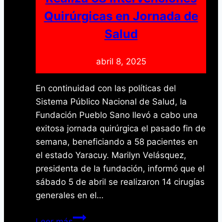
honor
Quirúrgicas en Jornada de
a
San
Salud
Rafael
Arcángel
abril 8, 2025
En continuidad con las políticas del
Sistema Público Nacional de Salud, la
Fundación Pueblo Sano llevó a cabo una
exitosa jornada quirúrgica el pasado fin de
semana, beneficiando a 58 pacientes en
el estado Yaracuy. Marilyn Velásquez,
presidenta de la fundación, informó que el
sábado 5 de abril se realizaron 14 cirugías
generales en el…
Fundación
Leer más