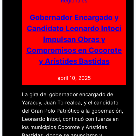
Regionales
a
la
Gobernador Encargado y
inversión
Candidato Leonardo Intoci
privada
Impulsan Obras y
Compromisos en Cocorote
y Arístides Bastidas
abril 10, 2025
La gira del gobernador encargado de
Yaracuy, Juan Torrealba, y el candidato
del Gran Polo Patriótico a la gobernación,
Leonardo Intoci, continuó con fuerza en
los municipios Cocorote y Arístides
Bastidas, donde se anunciaron y