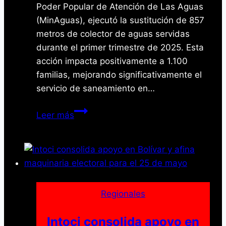
Poder Popular de Atención de Las Aguas
(MinAguas), ejecutó la sustitución de 857
metros de colector de aguas servidas
durante el primer trimestre de 2025. Esta
acción impacta positivamente a 1.100
familias, mejorando significativamente el
servicio de saneamiento en…
Gobierno
Leer más
Bolivariano
optimiza
sistema
de
aguas
servidas
Regionales
en
Yaracuy
Intoci consolida apoyo en