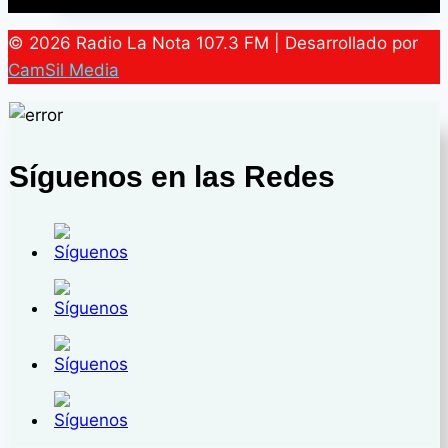
Candidato
de
© 2026 Radio La Nota 107.3 FM | Desarrollado por
la
CamSil Media
Oposición
a
la
Gobernación
Síguenos en las Redes
del
estado
Yaracuy,
Presenta
su
Plan
de
Gobierno
«Yaracuy
Hacia