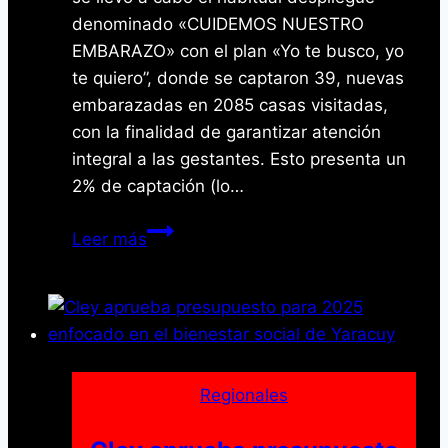
denominado «CUIDEMOS NUESTRO
EMBARAZO» con el plan «Yo te busco, yo
te quiero”, donde se captaron 39, nuevas
embarazadas en 2085 casas visitadas,
con la finalidad de garantizar atención
integral a las gestantes. Esto presenta un
2% de captación (lo…
Más
Leer más
de
35
gestantes
fueron
atendidas
por
Regionales
plan
«Cuidemos