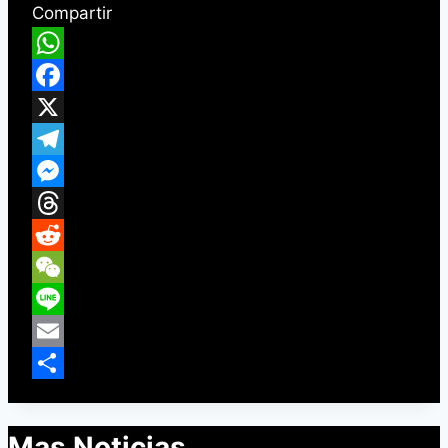
Compartir
WhatsApp
Facebook
X
Telegram
Messenger
Threads
Reddit
WeChat
Line
Email
Compartir
Mas Noticias