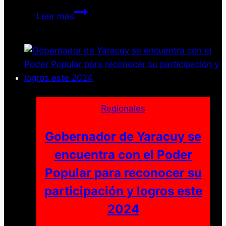
Cley
Leer más
aprueba
presupuesto
para
2025
enfocado
en
el
Regionales
bienestar
social
Gobernador de Yaracuy se
de
encuentra con el Poder
Yaracuy
Popular para reconocer su
participación y logros este
2024