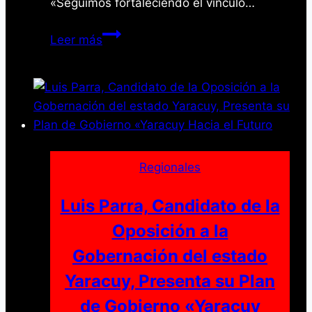
«Seguimos fortaleciendo el vínculo…
Intoci
Leer más
consolida
apoyo
en
Bolívar
y
afina
maquinaria
Regionales
electoral
para
Luis Parra, Candidato de la
el
Oposición a la
25
Gobernación del estado
de
mayo
Yaracuy, Presenta su Plan
de Gobierno «Yaracuy