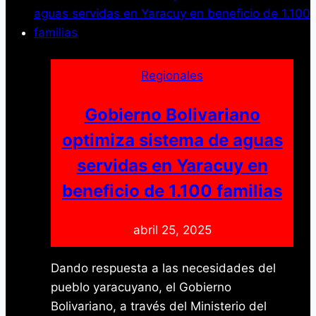
encuentra
con
el
Poder
Regionales
Popular
para
Gobierno Bolivariano
reconocer
optimiza sistema de aguas
su
servidas en Yaracuy en
participación
y
beneficio de 1.100 familias
logros
este
abril 25, 2025
2024
Dando respuesta a las necesidades del
pueblo yaracuyano, el Gobierno
Bolivariano, a través del Ministerio del