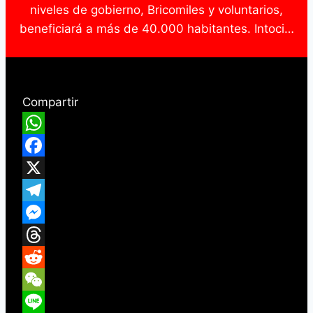
niveles de gobierno, Bricomiles y voluntarios,
beneficiará a más de 40.000 habitantes. Intoci…
Compartir
WhatsApp
Facebook
X
Telegram
Messenger
Threads
Reddit
WeChat