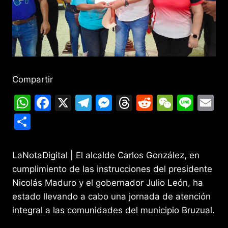
Compartir
W
F
X
T
M
T
R
W
Li
E
h
a
el
e
hr
e
e
n
m
C
at
c
e
s
e
d
C
e
ai
o
s
e
gr
s
a
di
h
l
m
LaNotaDigital | El alcalde Carlos González, en
A
b
a
e
d
t
at
p
cumplimiento de las instrucciones del presidente
p
o
m
n
s
ar
Nicolás Maduro y el gobernador Julio León, ha
p
o
g
estado llevando a cabo una jornada de atención
tir
integral a las comunidades del municipio Bruzual.
k
er