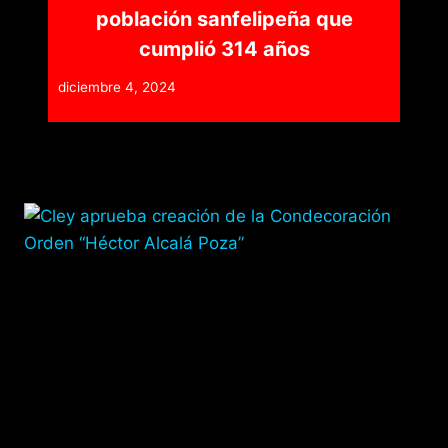
población sanfelipeña que
cumplió 314 años
diciembre 4, 2024