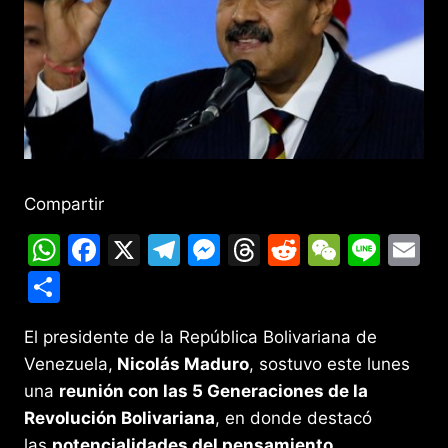
Compartir
W
F
X
T
M
T
R
W
Li
E
h
a
el
e
hr
e
e
n
m
C
at
c
e
s
e
d
C
e
ai
o
s
e
gr
s
a
di
h
l
El presidente de la República Bolivariana de
m
Venezuela,
Nicolás Maduro
, sostuvo este lunes
A
b
a
e
d
t
at
p
una
reunión con las 5 Generaciones de la
p
o
m
n
s
ar
Revolución Bolivariana
, en donde destacó
p
o
g
tir
las
potencialidades del pensamiento