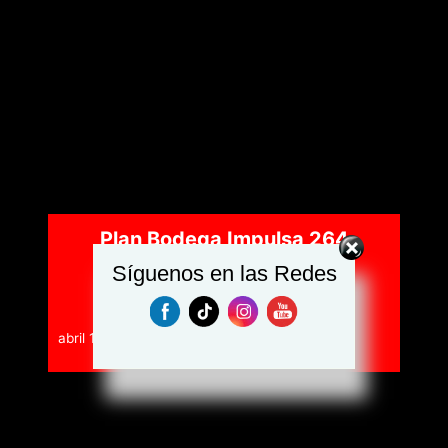
Plan Bodega Impulsa 264
Negocios en Yaracuy con
Síguenos en las Redes
Financiamiento
abril 14, 2025