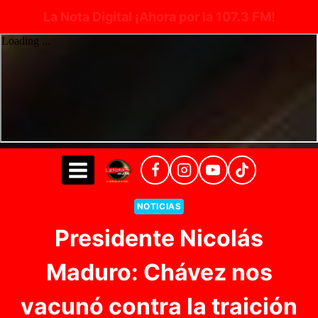
La Nota Digital ¡Ahora por la 107.3 FM!
Saltar
al
contenido
NOTICIAS
Presidente Nicolás
Maduro: Chávez nos
vacunó contra la traición