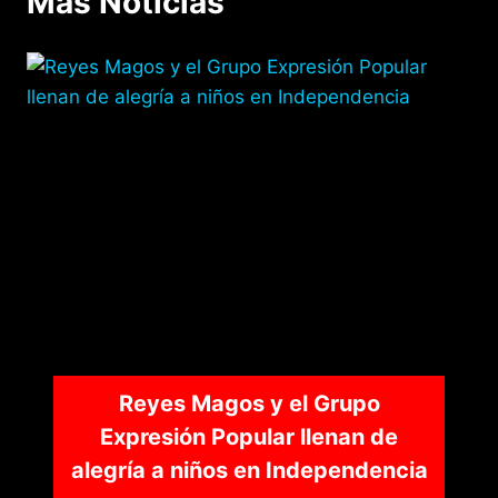
Mas Noticias
p
o
g
tir
k
er
Reyes Magos y el Grupo
Expresión Popular llenan de
alegría a niños en Independencia