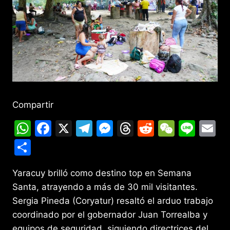
Compartir
W
F
X
T
M
T
R
W
Li
E
h
a
el
e
hr
e
e
n
m
C
at
c
e
s
e
d
C
e
ai
o
s
e
gr
s
a
di
h
l
Yaracuy brilló como destino top en Semana
m
Santa, atrayendo a más de 30 mil visitantes.
A
b
a
e
d
t
at
p
Sergia Pineda (Coryatur) resaltó el arduo trabajo
p
o
m
n
s
ar
coordinado por el gobernador Juan Torrealba y
p
o
g
tir
equipos de seguridad, siguiendo directrices del