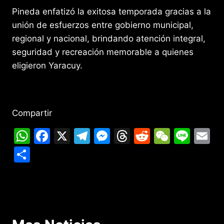
Pineda enfatizó la exitosa temporada gracias a la
unión de esfuerzos entre gobierno municipal,
regional y nacional, brindando atención integral,
seguridad y recreación memorable a quienes
eligieron Yaracuy.
Compartir
W
F
X
T
M
T
R
W
Li
E
h
a
el
e
hr
e
e
n
m
C
at
c
e
s
e
d
C
e
ai
o
s
e
gr
s
a
di
h
l
m
A
b
a
e
d
t
at
p
p
o
m
n
s
ar