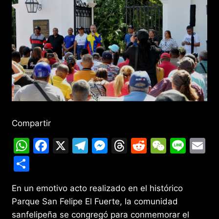
Compartir
W
F
X
T
M
T
R
W
Li
E
h
a
el
e
hr
e
e
n
m
C
at
c
e
s
e
d
C
e
ai
o
s
e
gr
s
a
di
h
l
En un emotivo acto realizado en el histórico
m
Parque San Felipe El Fuerte, la comunidad
A
b
a
e
d
t
at
p
sanfelipeña se congregó para conmemorar el