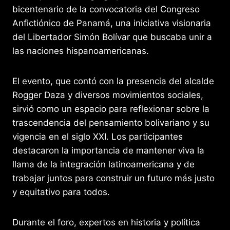
p
o
m
n
s
ar
bicentenario de la convocatoria del Congreso
p
o
g
tir
Anfictiónico de Panamá, una iniciativa visionaria
k
er
del Libertador Simón Bolívar que buscaba unir a
las naciones hispanoamericanas.
El evento, que contó con la presencia del alcalde
Rogger Daza y diversos movimientos sociales,
sirvió como un espacio para reflexionar sobre la
trascendencia del pensamiento bolivariano y su
vigencia en el siglo XXI. Los participantes
destacaron la importancia de mantener viva la
llama de la integración latinoamericana y de
trabajar juntos para construir un futuro más justo
y equitativo para todos.
Durante el foro, expertos en historia y política