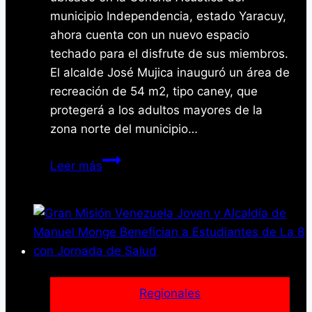
municipio Independencia, estado Yaracuy,
ahora cuenta con un nuevo espacio
techado para el disfrute de sus miembros.
El alcalde José Mujica inauguró un área de
recreación de 54 m2, tipo caney, que
protegerá a los adultos mayores de la
zona norte del municipio…
Yaracuy:
Leer más
Inauguran
Espacio
Techado
para
Club
de
Dominó
Regionales
en