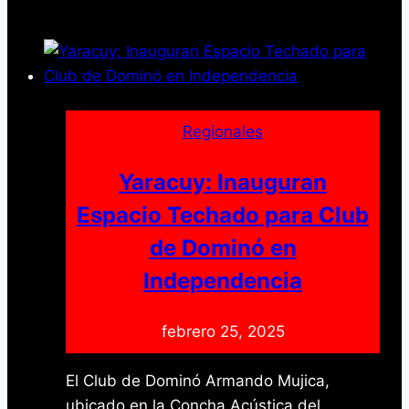
se
desborda
en
fe
durante
la
Regionales
procesión
del
Yaracuy: Inauguran
Nazareno
Espacio Techado para Club
de Dominó en
Independencia
febrero 25, 2025
El Club de Dominó Armando Mujica,
ubicado en la Concha Acústica del