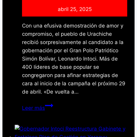
8
abril 25, 2025
con
Jornada
Con una efusiva demostración de amor y
de
compromiso, el pueblo de Urachiche
Salud
recibió sorpresivamente al candidato a la
gobernación por el Gran Polo Patriótico
Simón Bolívar, Leonardo Intoci. Más de
400 líderes de base popular se
congregaron para afinar estrategias de
cara al inicio de la campaña el próximo 29
de abril. «De vuelta a…
Urachiche
Leer más
desborda
fervor
revolucionario