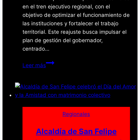
en el tren ejecutivo regional, con el
objetivo de optimizar el funcionamiento de
las instituciones y fortalecer el trabajo
territorial. Este reajuste busca impulsar el
plan de gestión del gobernador,
centrado…
Gobernador
Leer más
Intoci
Reestructura
Gabinete
y
Fortalece
Plan
Regionales
de
Gestión
Alcaldía de San Felipe
en