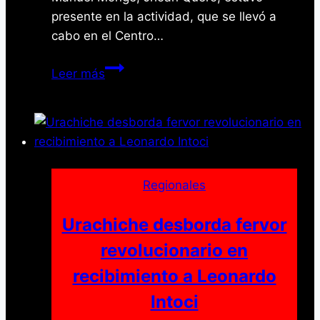
presente en la actividad, que se llevó a
cabo en el Centro…
Gran
Leer más
Misión
Venezuela
Joven
y
Alcaldía
de
Regionales
Manuel
Monge
Urachiche desborda fervor
Benefician
revolucionario en
a
recibimiento a Leonardo
Estudiantes
de
Intoci
La