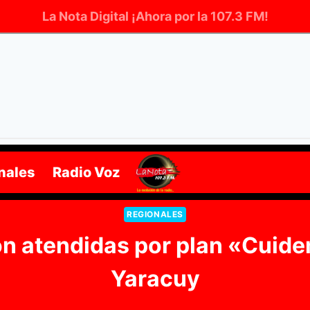
La Nota Digital ¡Ahora por la 107.3 FM!
nales
Radio Voz
REGIONALES
on atendidas por plan «Cuid
Yaracuy