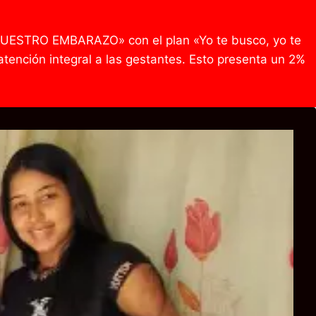
 NUESTRO EMBARAZO» con el plan «Yo te busco, yo te
tención integral a las gestantes. Esto presenta un 2%