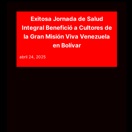
p
o
g
k
er
Exitosa Jornada de Salud
Integral Benefició a Cultores de
la Gran Misión Viva Venezuela
en Bolívar
abril 24, 2025