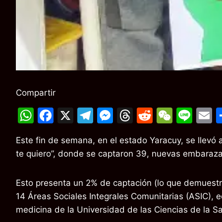
Compartir
W
F
X
T
M
T
R
W
Li
E
h
a
el
e
hr
e
e
n
Este fin de semana, en el estado Yaracuy, se lle
at
c
e
s
e
d
C
e
a
te quiero”, donde se captaron 39, nuevas embarazada
s
e
gr
s
a
di
h
l
A
b
a
e
d
t
at
Esto presenta un 2% de captación (lo que demuestra 
p
o
m
n
s
14 Áreas Sociales Integrales Comunitarias (ASIC), 
p
o
g
medicina de la Universidad de las Ciencias de la 