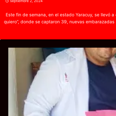
septiembre 2, 2024
Este fin de semana, en el estado Yaracuy, se llev
quiero”, donde se captaron 39, nuevas embarazadas en